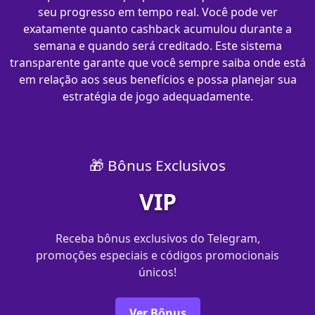
seu progresso em tempo real. Você pode ver
exatamente quanto cashback acumulou durante a
semana e quando será creditado. Este sistema
transparente garante que você sempre saiba onde está
em relação aos seus benefícios e possa planejar sua
estratégia de jogo adequadamente.
🎁 Bônus Exclusivos
VIP
Receba bônus exclusivos do Telegram,
promoções especiais e códigos promocionais
únicos!
Ver Bônus