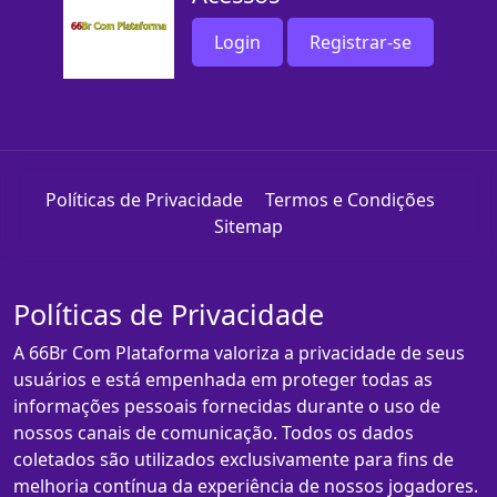
Login
Registrar-se
Políticas de Privacidade
Termos e Condições
Sitemap
Políticas de Privacidade
A 66Br Com Plataforma valoriza a privacidade de seus
usuários e está empenhada em proteger todas as
informações pessoais fornecidas durante o uso de
nossos canais de comunicação. Todos os dados
coletados são utilizados exclusivamente para fins de
melhoria contínua da experiência de nossos jogadores.