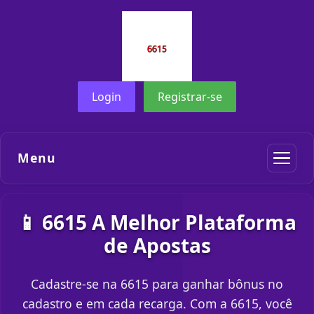
Login
Registrar-se
Menu
📱 6615 A Melhor Plataforma
de Apostas
Cadastre-se na 6615 para ganhar bônus no
cadastro e em cada recarga. Com a 6615, você