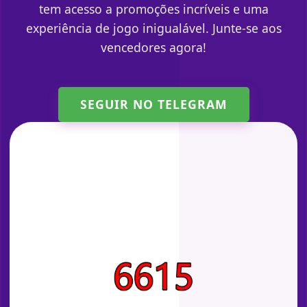
tem acesso a promoções incríveis e uma
experiência de jogo inigualável. Junte-se aos
vencedores agora!
SEGUIR NO TELEGRAM