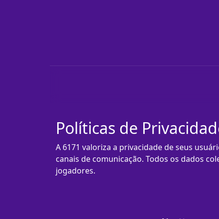
Políticas de Privacida
A 6171 valoriza a privacidade de seus usuá
canais de comunicação. Todos os dados cole
jogadores.