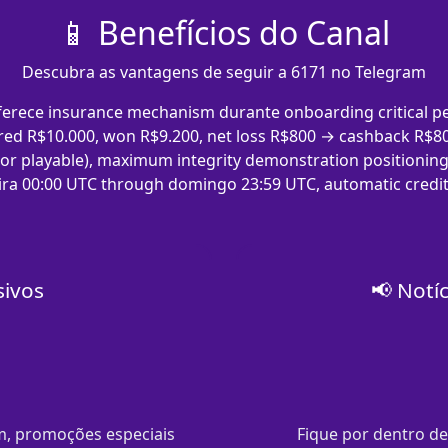
📱 Benefícios do Canal
Descubra as vantagens de seguir a 6171 no Telegram
rece insurance mechanism durante onboarding critical peri
ed R$10.000, won R$9.200, net loss R$800 → cashback R$8
 or playable), maximum integrity demonstration positionin
ra 00:00 UTC through domingo 23:59 UTC, automatic credit
sivos
📢 Notí
m, promoções especiais
Fique por dentro d