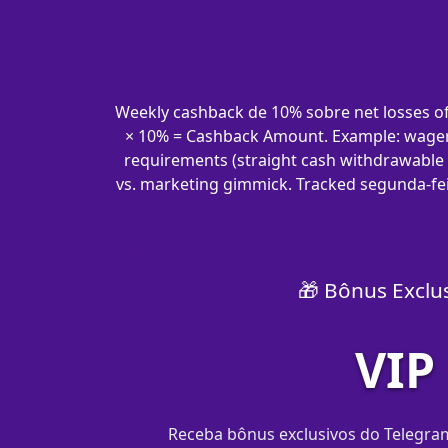
Weekly cashback de 10% sobre net losses ofe
× 10% = Cashback Amount. Example: wager
requirements (straight cash withdrawable
vs. marketing gimmick. Tracked segunda-fei
🎁 Bônus Exclu
VIP
Receba bônus exclusivos do Telegra