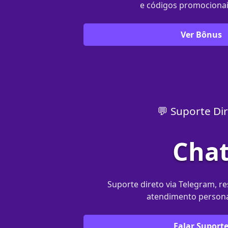
e códigos promocionai
Ver Bônus
💬 Suporte Di
Cha
Suporte direto via Telegram, r
atendimento persona
Falar Suport