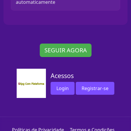
automaticamente
SEGUIR AGORA
Acessos
Login
Registrar-se
Políticas de Privacidade
Termos e Condições