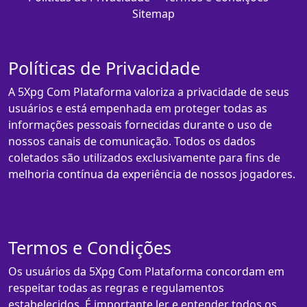
Sitemap
Políticas de Privacidade
A 5Xpg Com Plataforma valoriza a privacidade de seus
usuários e está empenhada em proteger todas as
informações pessoais fornecidas durante o uso de
nossos canais de comunicação. Todos os dados
coletados são utilizados exclusivamente para fins de
melhoria contínua da experiência de nossos jogadores.
Termos e Condições
Os usuários da 5Xpg Com Plataforma concordam em
respeitar todas as regras e regulamentos
estabelecidos. É importante ler e entender todos os