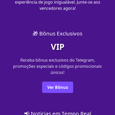
experiência de jogo inigualável. Junte-se aos
vencedores agora!
🎁 Bônus Exclusivos
VIP
Receba bônus exclusivos do Telegram,
promoções especiais e códigos promocionais
únicos!
Ver Bônus
📢 Notícias em Tempo Real