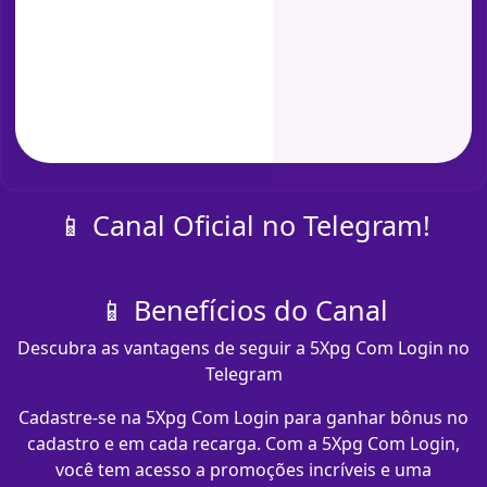
📱 Canal Oficial no Telegram!
📱 Benefícios do Canal
Descubra as vantagens de seguir a 5Xpg Com Login no
Telegram
Cadastre-se na 5Xpg Com Login para ganhar bônus no
cadastro e em cada recarga. Com a 5Xpg Com Login,
você tem acesso a promoções incríveis e uma