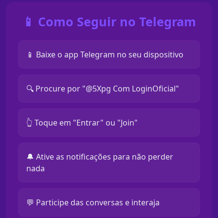
📱 Como Seguir no Telegram
📱 Baixe o app Telegram no seu dispositivo
🔍 Procure por "@5Xpg Com LoginOficial"
👆 Toque em "Entrar" ou "Join"
🔔 Ative as notificações para não perder
nada
💬 Participe das conversas e interaja