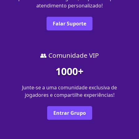
atendimento personalizado!
Falar Suporte
👥 Comunidade VIP
1000+
Junte-se a uma comunidade exclusiva de
jogadores e compartilhe experiências!
Entrar Grupo