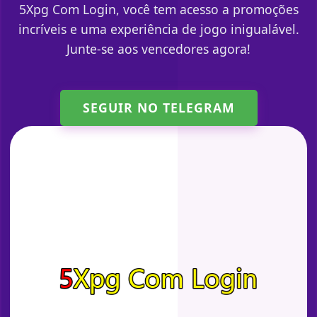
5Xpg Com Login, você tem acesso a promoções
incríveis e uma experiência de jogo inigualável.
Junte-se aos vencedores agora!
SEGUIR NO TELEGRAM