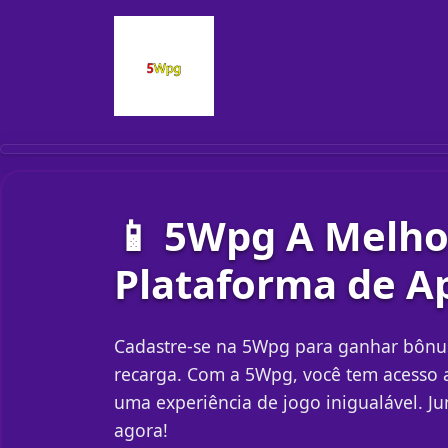
📱 5Wpg A Melho
Plataforma de A
Cadastre-se na 5Wpg para ganhar bônu
recarga. Com a 5Wpg, você tem acesso a
uma experiência de jogo inigualável. J
agora!