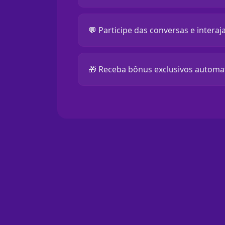
💬 Participe das conversas e interaj
🎁 Receba bônus exclusivos autom