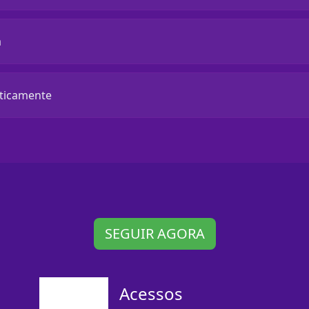
a
aticamente
SEGUIR AGORA
Acessos