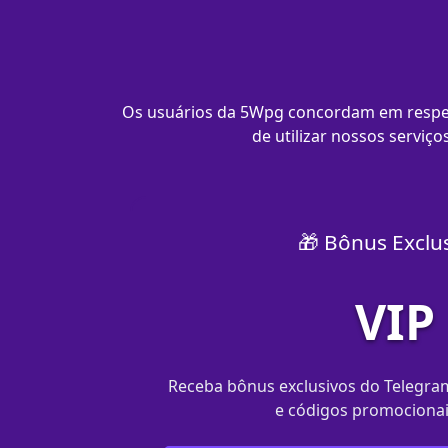
Os usuários da 5Wpg concordam em respeit
de utilizar nossos serviç
🎁 Bônus Exclu
VIP
Receba bônus exclusivos do Telegra
e códigos promocionai