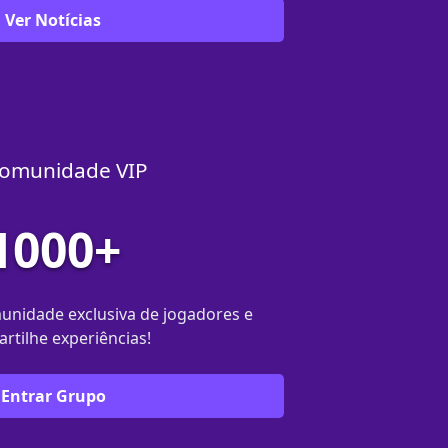
Ver Notícias
Comunidade VIP
1000+
unidade exclusiva de jogadores e
rtilhe experiências!
Entrar Grupo