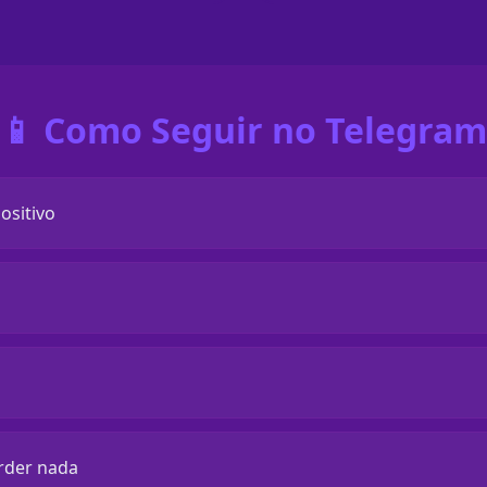
📱 Como Seguir no Telegram
ositivo
erder nada