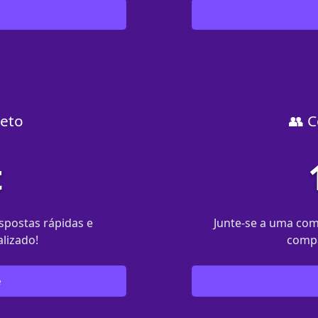
reto
👥 
t
espostas rápidas e
Junte-se a uma com
lizado!
compa
e