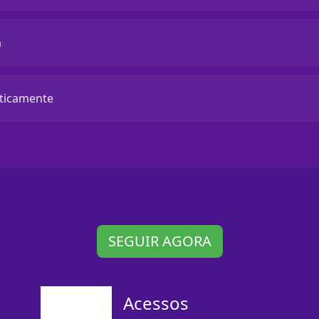
a
aticamente
SEGUIR AGORA
Acessos