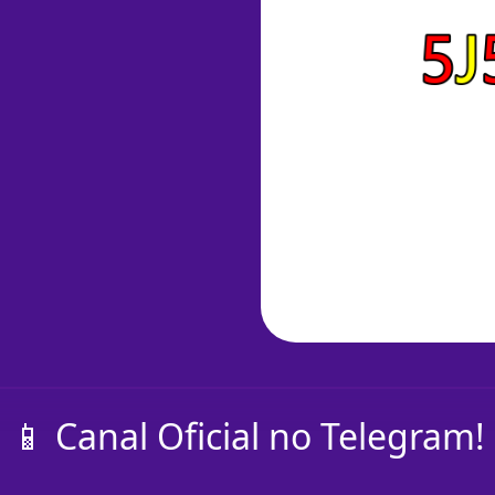
📱 Canal Oficial no Telegram!