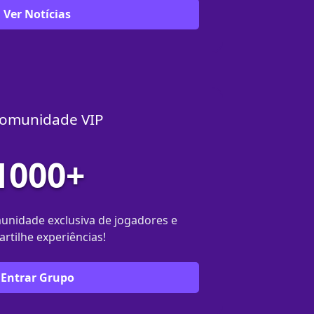
Ver Notícias
Comunidade VIP
1000+
unidade exclusiva de jogadores e
rtilhe experiências!
Entrar Grupo