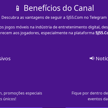
📱 Benefícios do Canal
Descubra as vantagens de seguir a 5J55.Com no Telegram
s jogos móveis na indústria de entretenimento digital, des
erecem aos jogadores, especialmente na plataforma
5J55.
sivos
📢 Notí
m, promoções especiais
Fique por dentro d
s únicos!
eventos da