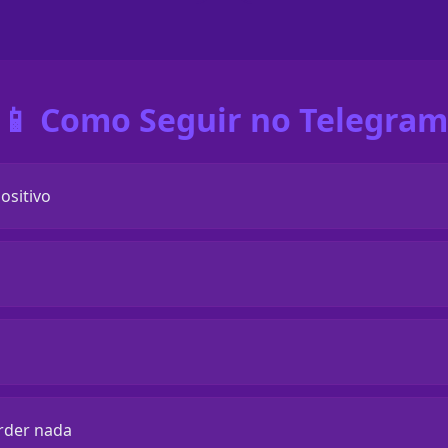
📱 Como Seguir no Telegram
ositivo
erder nada