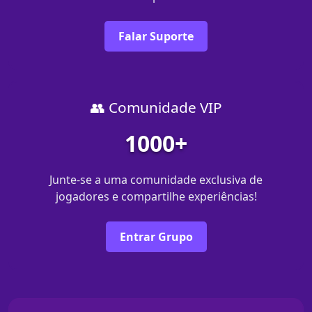
Falar Suporte
👥 Comunidade VIP
1000+
Junte-se a uma comunidade exclusiva de
jogadores e compartilhe experiências!
Entrar Grupo