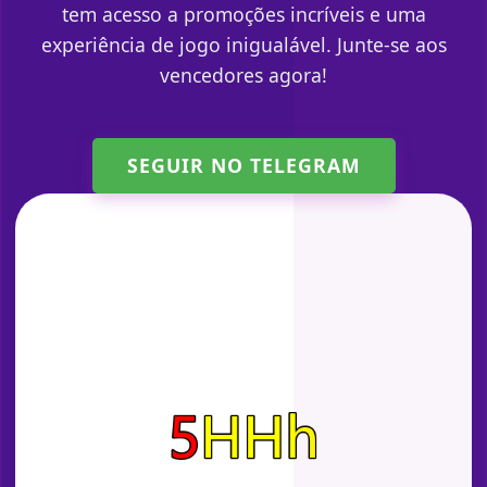
tem acesso a promoções incríveis e uma
experiência de jogo inigualável. Junte-se aos
vencedores agora!
SEGUIR NO TELEGRAM