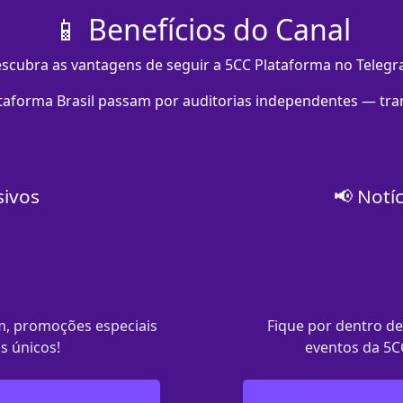
📱 Benefícios do Canal
scubra as vantagens de seguir a 5CC Plataforma no Teleg
taforma Brasil passam por auditorias independentes — tra
sivos
📢 Notí
m, promoções especiais
Fique por dentro d
s únicos!
eventos da 5C