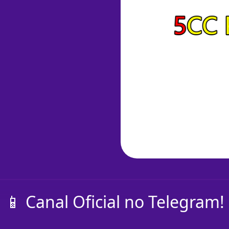
📱 Canal Oficial no Telegram!