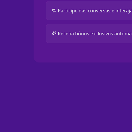
💬 Participe das conversas e interaj
🎁 Receba bônus exclusivos autom