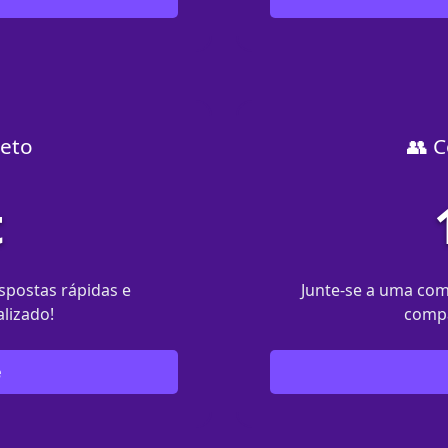
reto
👥 
t
espostas rápidas e
Junte-se a uma com
lizado!
compa
e