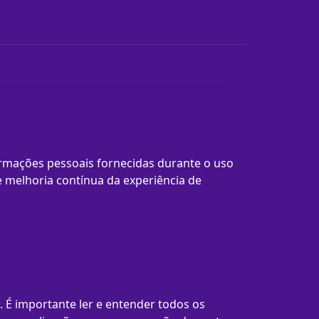
ormações pessoais fornecidas durante o uso
e melhoria contínua da experiência de
 É importante ler e entender todos os