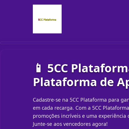
📱 5CC Platafor
Plataforma de A
Cadastre-se na 5CC Plataforma para ga
em cada recarga. Com a 5CC Plataforma
promoções incríveis e uma experiência d
Junte-se aos vencedores agora!