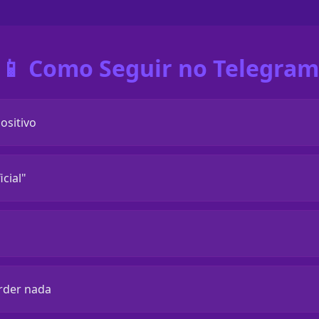
📱 Como Seguir no Telegram
ositivo
cial"
erder nada