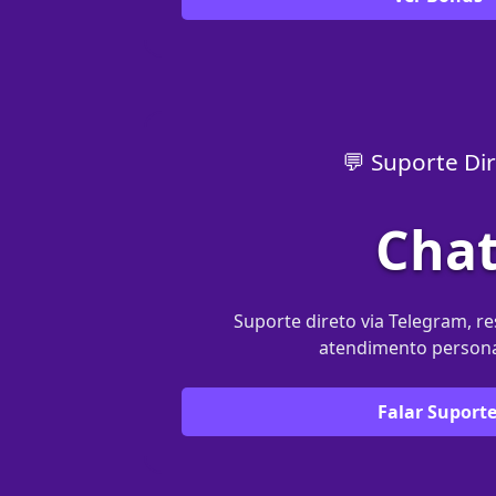
💬 Suporte Di
Cha
Suporte direto via Telegram, r
atendimento persona
Falar Suport