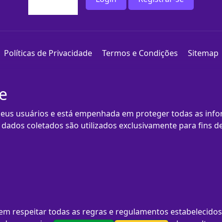
Políticas de Privacidade
Termos e Condições
Sitemap
de
 seus usuários e está empenhada em proteger todas as inf
dados coletados são utilizados exclusivamente para fins d
 respeitar todas as regras e regulamentos estabelecidos.