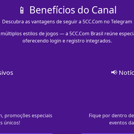
📱 Benefícios do Canal
Descubra as vantagens de seguir a 5CC.Com no Telegram
últiplos estilos de jogos — a 5CC.Com Brasil reúne especi
oferecendo login e registro integrados.
sivos
📢 Notí
m, promoções especiais
Fique por dentro d
s únicos!
eventos da