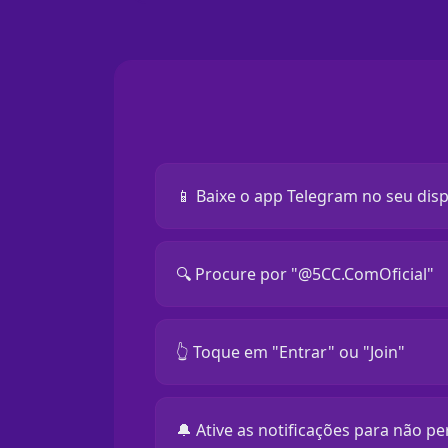
📱 Baixe o app Telegram no seu disp
🔍 Procure por "@5CC.ComOficial"
👆 Toque em "Entrar" ou "Join"
🔔 Ative as notificações para não p