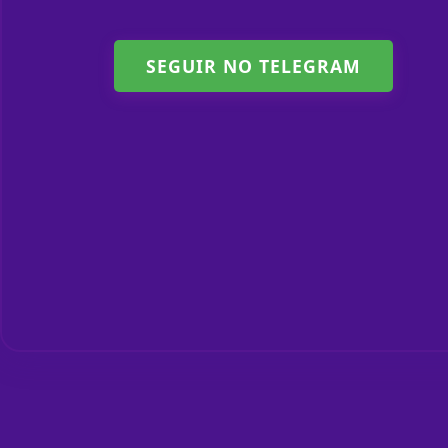
SEGUIR NO TELEGRAM