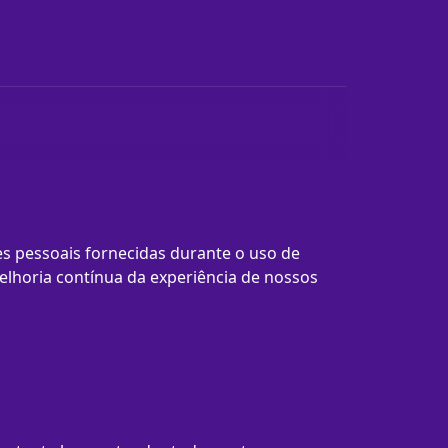
s pessoais fornecidas durante o uso de
elhoria contínua da experiência de nossos