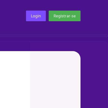
Login
Registrar-se