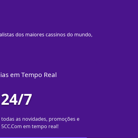
alistas dos maiores cassinos do mundo,
cias em Tempo Real
24/7
e todas as novidades, promoções e
 5CC.Com em tempo real!