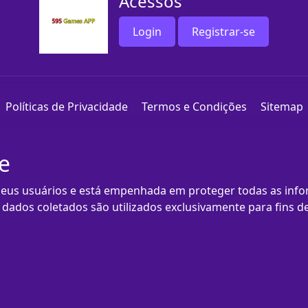
Acessos
Login
Registrar-se
Políticas de Privacidade
Termos e Condições
Sitemap
de
 seus usuários e está empenhada em proteger todas as inf
dados coletados são utilizados exclusivamente para fins d