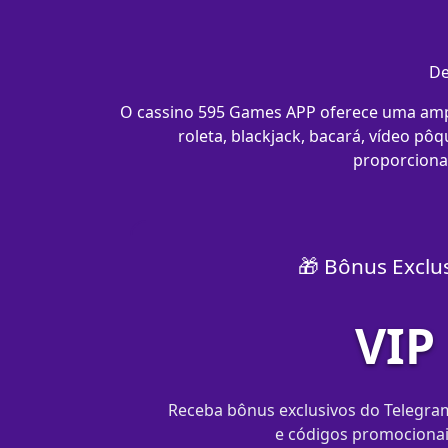
De
O cassino 595 Games APP oferece uma ampla
roleta, blackjack, bacará, vídeo pô
proporcionan
🎁 Bônus Exclu
VIP
Receba bônus exclusivos do Telegra
e códigos promocionai