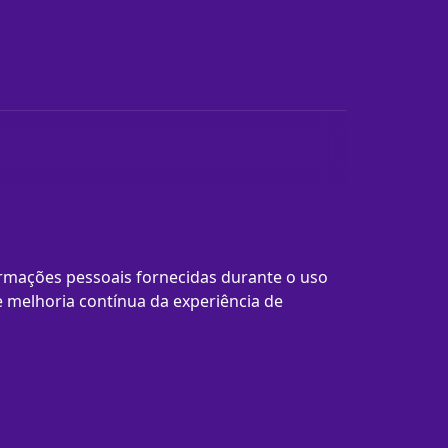
ormações pessoais fornecidas durante o uso
e melhoria contínua da experiência de