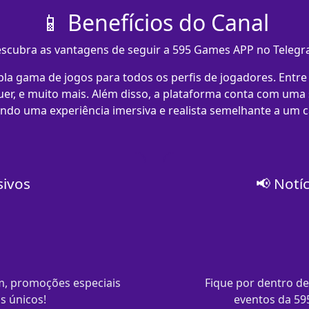
📱 Benefícios do Canal
scubra as vantagens de seguir a 595 Games APP no Teleg
 gama de jogos para todos os perfis de jogadores. Entre 
quer, e muito mais. Além disso, a plataforma conta com uma
do uma experiência imersiva e realista semelhante a um ca
sivos
📢 Notí
m, promoções especiais
Fique por dentro d
s únicos!
eventos da 59