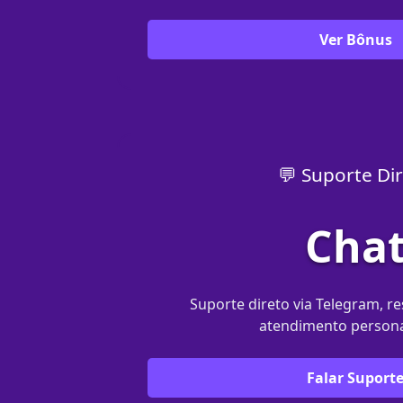
Ver Bônus
💬 Suporte Di
Cha
Suporte direto via Telegram, r
atendimento persona
Falar Suport