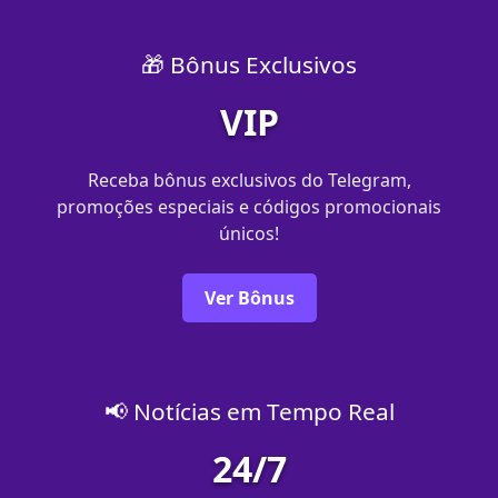
🎁 Bônus Exclusivos
VIP
Receba bônus exclusivos do Telegram,
promoções especiais e códigos promocionais
únicos!
Ver Bônus
📢 Notícias em Tempo Real
24/7