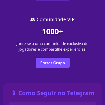
👥 Comunidade VIP
1000+
Junte-se a uma comunidade exclusiva de
jogadores e compartilhe experiências!
Entrar Grupo
📱 Como Seguir no Telegram