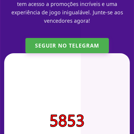
tem acesso a promoções incríveis e uma
experiência de jogo inigualável. Junte-se aos
vencedores agora!
SEGUIR NO TELEGRAM