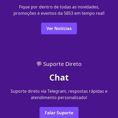
Fique por dentro de todas as novidades,
promoções e eventos da 5853 em tempo real!
Ver Notícias
💬 Suporte Direto
Chat
Suporte direto via Telegram, respostas rápidas e
atendimento personalizado!
Falar Suporte