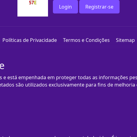
Login
Registrar-se
Políticas de Privacidade
Termos e Condições
Sitemap
de
ios e está empenhada em proteger todas as informações pe
tados são utilizados exclusivamente para fins de melhoria