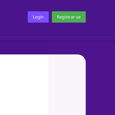
Login
Registrar-se