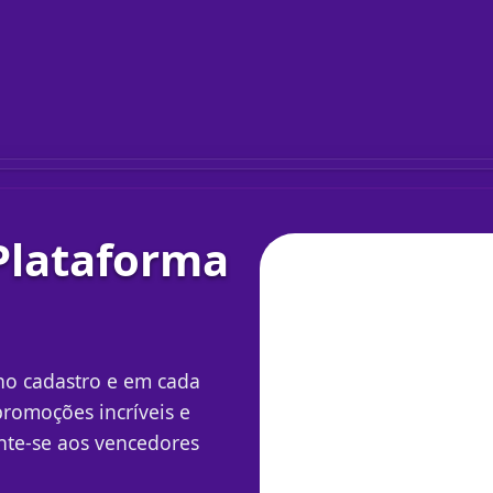
Plataforma
no cadastro e em cada
promoções incríveis e
unte-se aos vencedores