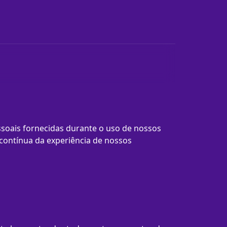
ssoais fornecidas durante o uso de nossos
 contínua da experiência de nossos