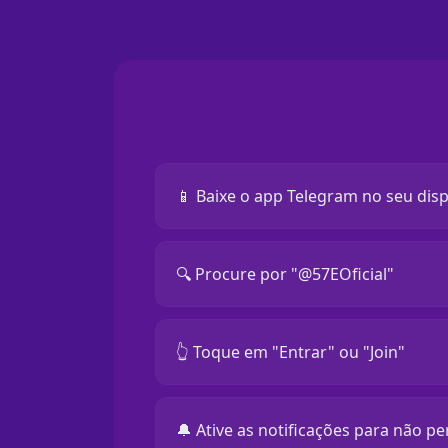
📱 Baixe o app Telegram no seu disp
🔍 Procure por "@57EOficial"
👆 Toque em "Entrar" ou "Join"
🔔 Ative as notificações para não p