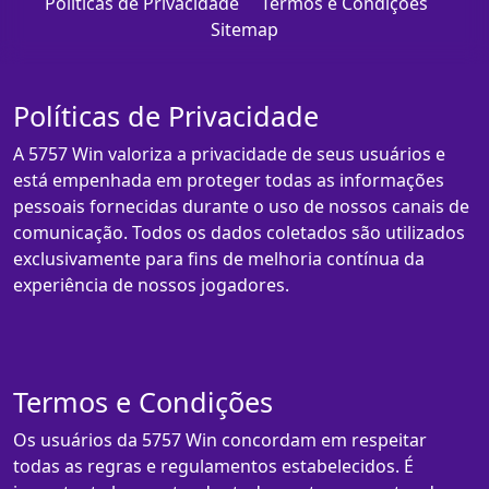
Políticas de Privacidade
Termos e Condições
Sitemap
Políticas de Privacidade
A 5757 Win valoriza a privacidade de seus usuários e
está empenhada em proteger todas as informações
pessoais fornecidas durante o uso de nossos canais de
comunicação. Todos os dados coletados são utilizados
exclusivamente para fins de melhoria contínua da
experiência de nossos jogadores.
Termos e Condições
Os usuários da 5757 Win concordam em respeitar
todas as regras e regulamentos estabelecidos. É