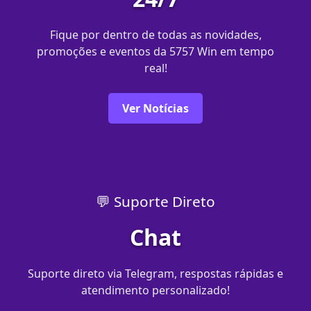
Fique por dentro de todas as novidades,
promoções e eventos da 5757 Win em tempo
real!
Ver Notícias
💬 Suporte Direto
Chat
Suporte direto via Telegram, respostas rápidas e
atendimento personalizado!