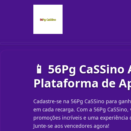
📱 56Pg CaSSino
Plataforma de A
Cadastre-se na 56Pg CaSSino para ganh
em cada recarga. Com a 56Pg CaSSino, 
promoções incríveis e uma experiência d
Junte-se aos vencedores agora!