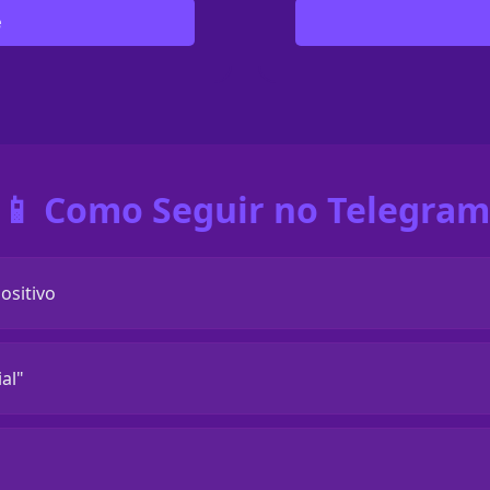
e
📱 Como Seguir no Telegram
ositivo
al"