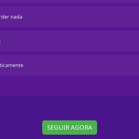
erder nada
a
aticamente
SEGUIR AGORA