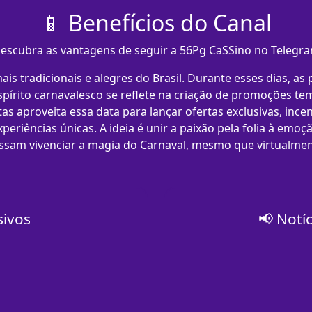
📱 Benefícios do Canal
escubra as vantagens de seguir a 56Pg CaSSino no Telegr
ais tradicionais e alegres do Brasil. Durante esses dias, a
espírito carnavalesco se reflete na criação de promoções te
as aproveita essa data para lançar ofertas exclusivas, inc
eriências únicas. A ideia é unir a paixão pela folia à emo
ssam vivenciar a magia do Carnaval, mesmo que virtualmen
sivos
📢 Notí