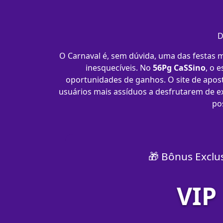
D
O Carnaval é, sem dúvida, uma das festas m
inesquecíveis. No
56Pg CaSSino
, o 
oportunidades de ganhos. O site de apost
usuários mais assíduos a desfrutarem de exp
po
🎁 Bônus Exclu
VIP