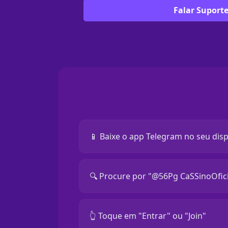
Falar Suport
📱 Baixe o app Telegram no seu disp
🔍 Procure por "@56Pg CaSSinoOfici
👆 Toque em "Entrar" ou "Join"