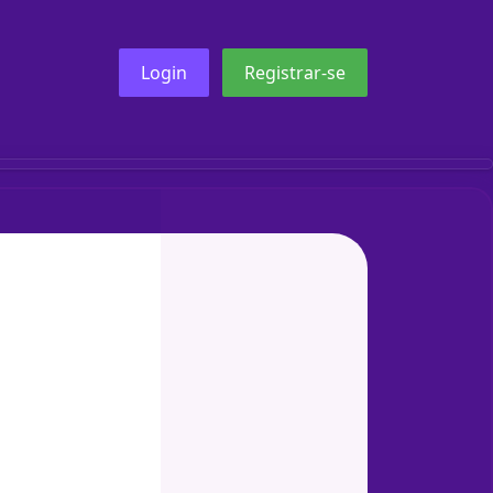
Login
Registrar-se