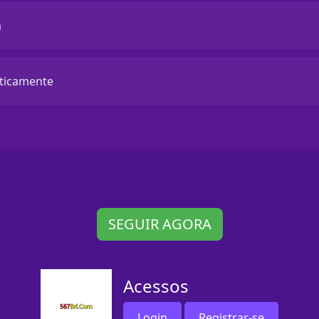
a
aticamente
SEGUIR AGORA
Acessos
Login
Registrar-se