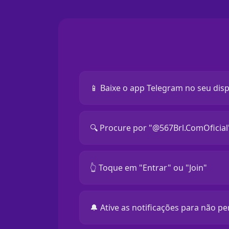
📱 Baixe o app Telegram no seu disp
🔍 Procure por "@567Brl.ComOficial
👆 Toque em "Entrar" ou "Join"
🔔 Ative as notificações para não p