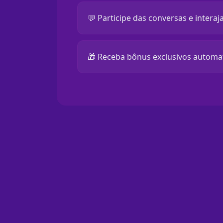
💬 Participe das conversas e interaj
🎁 Receba bônus exclusivos autom