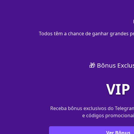
Todos têm a chance de ganhar grandes prê
🎁 Bônus Exclu
VIP
Receba bônus exclusivos do Telegra
e códigos promocionai
Ver Bônus