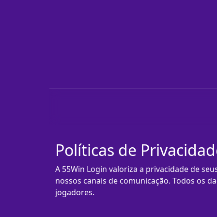
Políticas de Privacida
A 55Win Login valoriza a privacidade de se
nossos canais de comunicação. Todos os dad
jogadores.