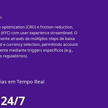
m
ptimization (CRO) e friction reduction,
 (KYC) com user experience streamlined. O
ente através de múltiplos steps de baixa
rd e currency selection, permitindo account
nte mediante triggers específicos (e.g.,
 regulatórios).
cias em Tempo Real
24/7