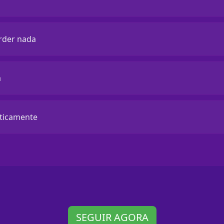
erder nada
a
aticamente
SEGUIR AGORA