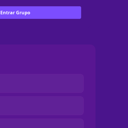
Entrar Grupo