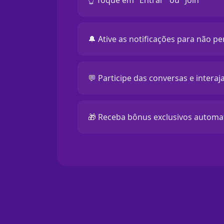
👆 Toque em "Entrar" ou "Join"
🔔 Ative as notificações para não p
💬 Participe das conversas e interaj
🎁 Receba bônus exclusivos autom