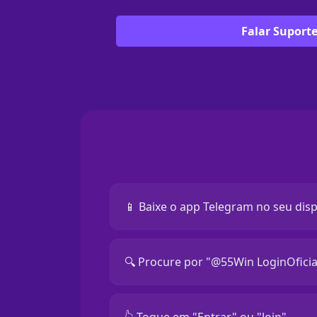
Falar Suport
📱 Baixe o app Telegram no seu disp
🔍 Procure por "@55Win LoginOficia