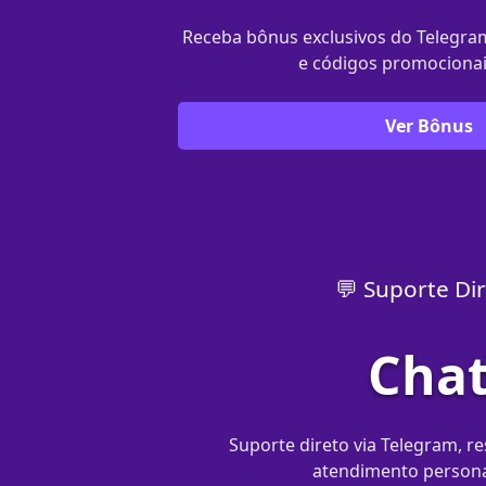
Receba bônus exclusivos do Telegra
e códigos promocionai
Ver Bônus
💬 Suporte Di
Cha
Suporte direto via Telegram, r
atendimento persona