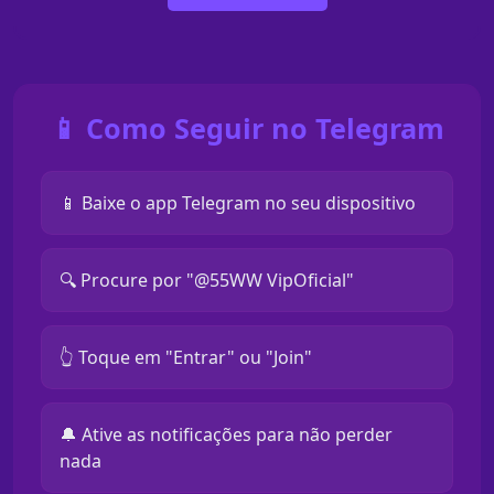
📱 Como Seguir no Telegram
📱 Baixe o app Telegram no seu dispositivo
🔍 Procure por "@55WW VipOficial"
👆 Toque em "Entrar" ou "Join"
🔔 Ative as notificações para não perder
nada