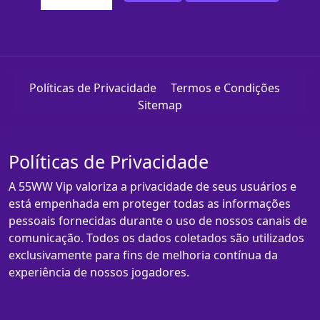
Políticas de Privacidade
Termos e Condições
Sitemap
Políticas de Privacidade
A 55WW Vip valoriza a privacidade de seus usuários e
está empenhada em proteger todas as informações
pessoais fornecidas durante o uso de nossos canais de
comunicação. Todos os dados coletados são utilizados
exclusivamente para fins de melhoria contínua da
experiência de nossos jogadores.