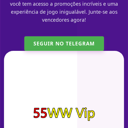
você tem acesso a promoções incríveis e uma
experiência de jogo inigualável. Junte-se aos
vencedores agora!
SEGUIR NO TELEGRAM