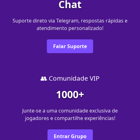
Chat
Suporte direto via Telegram, respostas rápidas e
atendimento personalizado!
Falar Suporte
👥 Comunidade VIP
1000+
Junte-se a uma comunidade exclusiva de
jogadores e compartilhe experiências!
Entrar Grupo