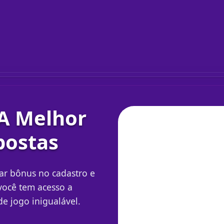
A Melhor
postas
ar bônus no cadastro e
você tem acesso a
e jogo inigualável.