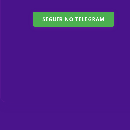
SEGUIR NO TELEGRAM