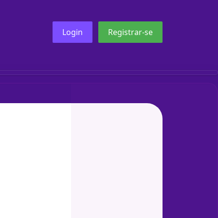
Login
Registrar-se