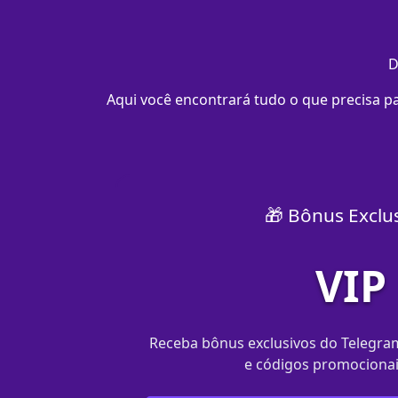
D
Aqui você encontrará tudo o que precisa p
🎁 Bônus Exclu
VIP
Receba bônus exclusivos do Telegra
e códigos promocionai