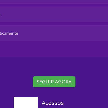
a
aticamente
SEGUIR AGORA
Acessos