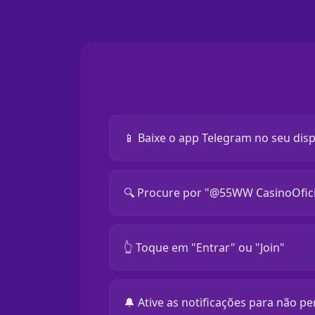
📱 Baixe o app Telegram no seu disp
🔍 Procure por "@55WW CasinoOfici
👆 Toque em "Entrar" ou "Join"
🔔 Ative as notificações para não p