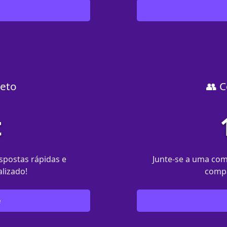
reto
👥 
t
espostas rápidas e
Junte-se a uma com
lizado!
compa
e