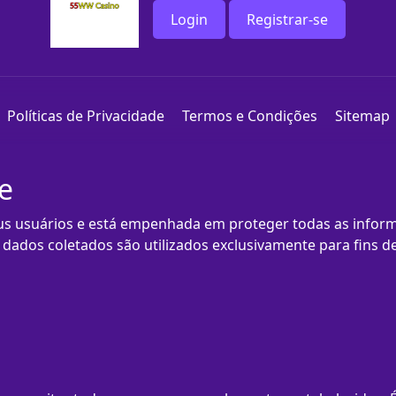
Login
Registrar-se
Políticas de Privacidade
Termos e Condições
Sitemap
de
eus usuários e está empenhada em proteger todas as infor
dados coletados são utilizados exclusivamente para fins d