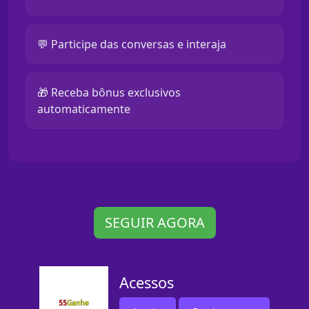
💬 Participe das conversas e interaja
🎁 Receba bônus exclusivos
automaticamente
SEGUIR AGORA
Acessos