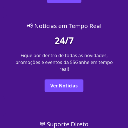
📢 Notícias em Tempo Real
24/7
Fique por dentro de todas as novidades,
promoções e eventos da 55Ganhe em tempo
real!
Ver Notícias
💬 Suporte Direto