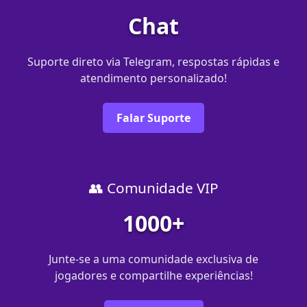
Chat
Suporte direto via Telegram, respostas rápidas e
atendimento personalizado!
Falar Suporte
👥 Comunidade VIP
1000+
Junte-se a uma comunidade exclusiva de
jogadores e compartilhe experiências!