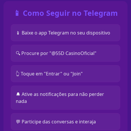
📱 Como Seguir no Telegram
📱 Baixe o app Telegram no seu dispositivo
🔍 Procure por "@55D CasinoOficial"
👆 Toque em "Entrar" ou "Join"
🔔 Ative as notificações para não perder
nada
💬 Participe das conversas e interaja