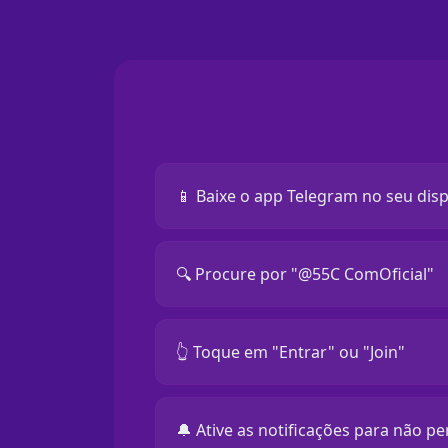
📱 Baixe o app Telegram no seu disp
🔍 Procure por "@55C ComOficial"
👆 Toque em "Entrar" ou "Join"
🔔 Ative as notificações para não p