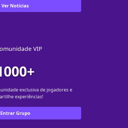
Ver Notícias
Comunidade VIP
1000+
unidade exclusiva de jogadores e
rtilhe experiências!
Entrar Grupo