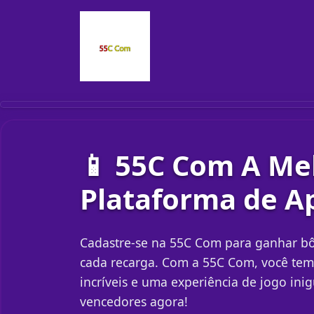
📱 55C Com A Me
Plataforma de A
Cadastre-se na 55C Com para ganhar b
cada recarga. Com a 55C Com, você te
incríveis e uma experiência de jogo inig
vencedores agora!