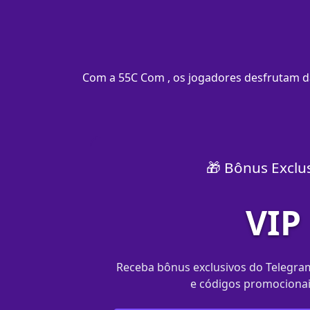
Com a 55C Com , os jogadores desfrutam d
🎁 Bônus Exclu
VIP
Receba bônus exclusivos do Telegra
e códigos promocionai