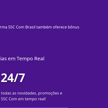
forma 55C Com Brasil também oferece bônus
cias em Tempo Real
24/7
e todas as novidades, promoções e
 55C Com em tempo real!