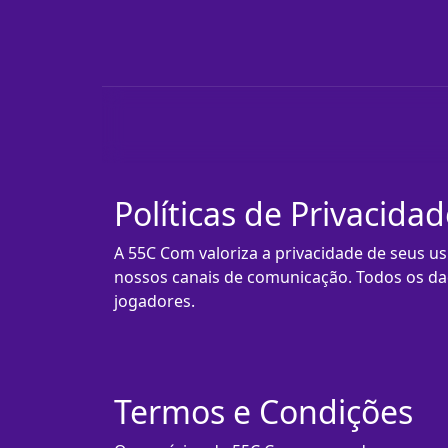
Políticas de Privacida
A 55C Com valoriza a privacidade de seus 
nossos canais de comunicação. Todos os dad
jogadores.
Termos e Condições