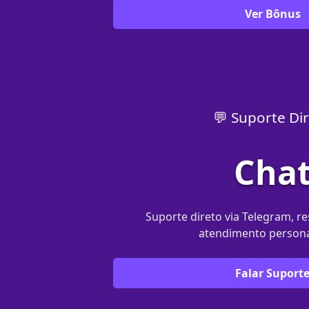
Ver Bônus
💬 Suporte Di
Cha
Suporte direto via Telegram, r
atendimento persona
Falar Suport