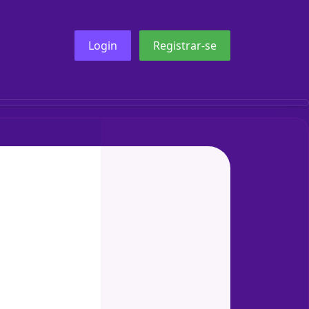
Login
Registrar-se