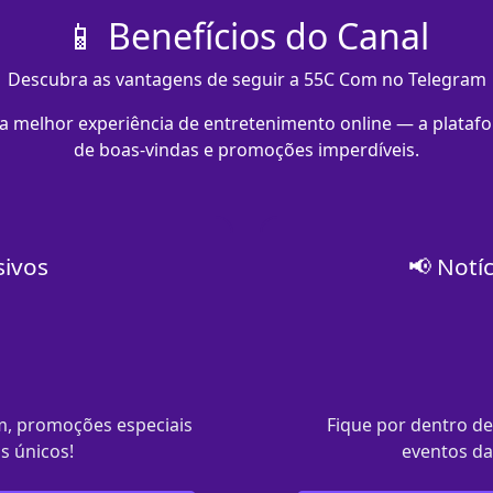
📱 Benefícios do Canal
Descubra as vantagens de seguir a 55C Com no Telegram
a melhor experiência de entretenimento online — a plata
de boas-vindas e promoções imperdíveis.
sivos
📢 Notí
m, promoções especiais
Fique por dentro d
s únicos!
eventos da