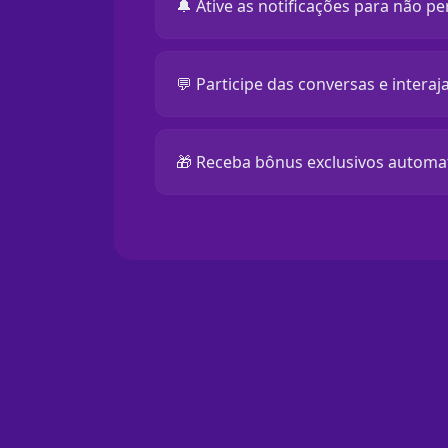
🔔 Ative as notificações para não p
💬 Participe das conversas e interaj
🎁 Receba bônus exclusivos autom