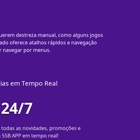
equerem destreza manual, como alguns jogos
lado oferece atalhos rápidos e navegação
ar navegar por menus.
cias em Tempo Real
24/7
e todas as novidades, promoções e
a 55B APP em tempo real!