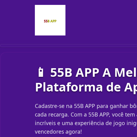
📱 55B APP A Me
Plataforma de A
Cadastre-se na 55B APP para ganhar bô
cada recarga. Com a 55B APP, você tem
incríveis e uma experiência de jogo inig
vencedores agora!