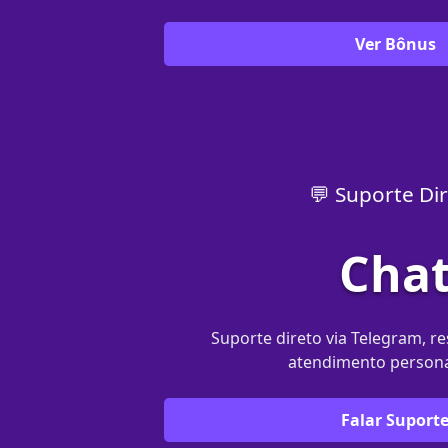
Ver Bônus
💬 Suporte Di
Cha
Suporte direto via Telegram, r
atendimento persona
Falar Suport