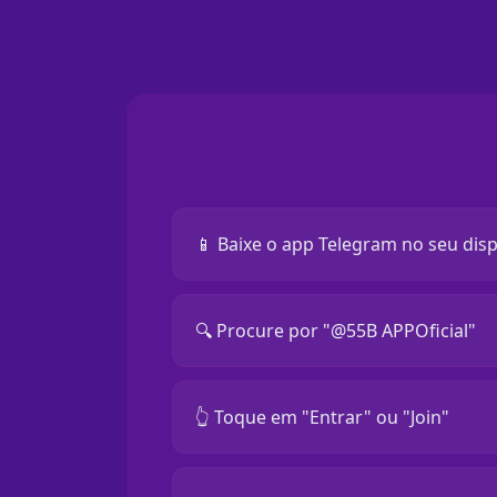
📱 Baixe o app Telegram no seu disp
🔍 Procure por "@55B APPOficial"
👆 Toque em "Entrar" ou "Join"