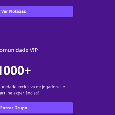
Ver Notícias
Comunidade VIP
1000+
unidade exclusiva de jogadores e
rtilhe experiências!
Entrar Grupo