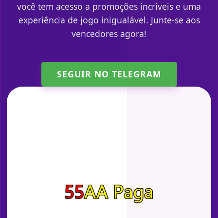
você tem acesso a promoções incríveis e uma
experiência de jogo inigualável. Junte-se aos
vencedores agora!
SEGUIR NO TELEGRAM