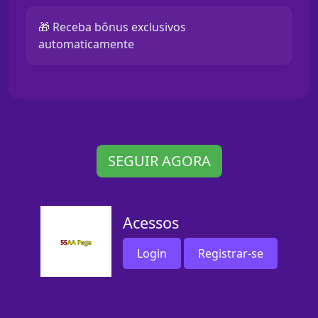
🎁 Receba bônus exclusivos
automaticamente
SEGUIR AGORA
Acessos
Login
Registrar-se