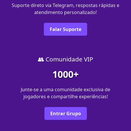
Suporte direto via Telegram, respostas rápidas e
atendimento personalizado!
Falar Suporte
👥 Comunidade VIP
1000+
Junte-se a uma comunidade exclusiva de
jogadores e compartilhe experiências!
Entrar Grupo