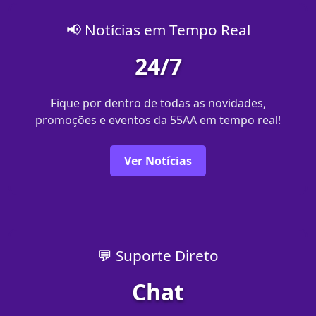
📢 Notícias em Tempo Real
24/7
Fique por dentro de todas as novidades,
promoções e eventos da 55AA em tempo real!
Ver Notícias
💬 Suporte Direto
Chat