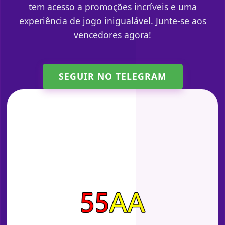
tem acesso a promoções incríveis e uma
experiência de jogo inigualável. Junte-se aos
vencedores agora!
SEGUIR NO TELEGRAM