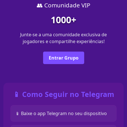
👥 Comunidade VIP
1000+
Junte-se a uma comunidade exclusiva de
jogadores e compartilhe experiências!
Entrar Grupo
📱 Como Seguir no Telegram
📱 Baixe o app Telegram no seu dispositivo