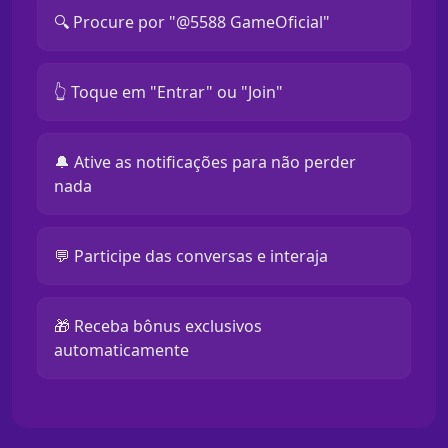
🔍 Procure por "@5588 GameOficial"
👆 Toque em "Entrar" ou "Join"
🔔 Ative as notificações para não perder
nada
💬 Participe das conversas e interaja
🎁 Receba bônus exclusivos
automaticamente