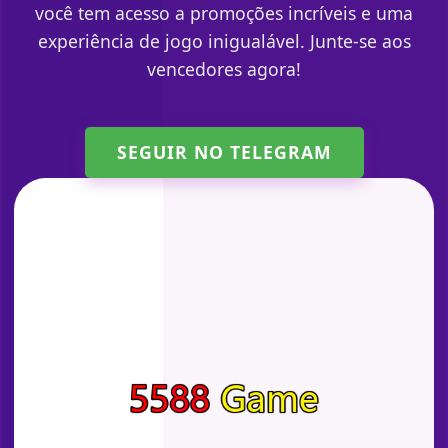
você tem acesso a promoções incríveis e uma
experiência de jogo inigualável. Junte-se aos
vencedores agora!
SEGUIR NO TELEGRAM