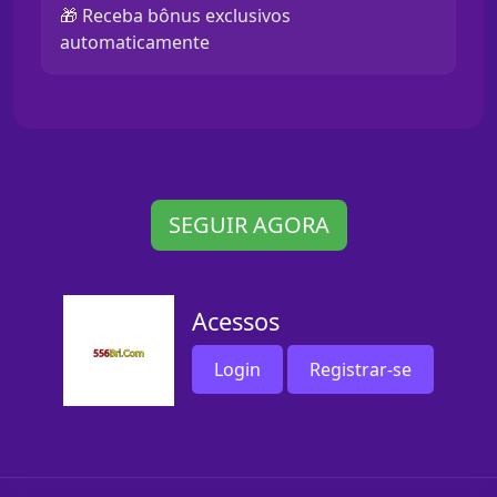
🎁 Receba bônus exclusivos
automaticamente
SEGUIR AGORA
Acessos
Login
Registrar-se