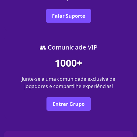
Falar Suporte
👥 Comunidade VIP
1000+
Junte-se a uma comunidade exclusiva de
jogadores e compartilhe experiências!
Entrar Grupo