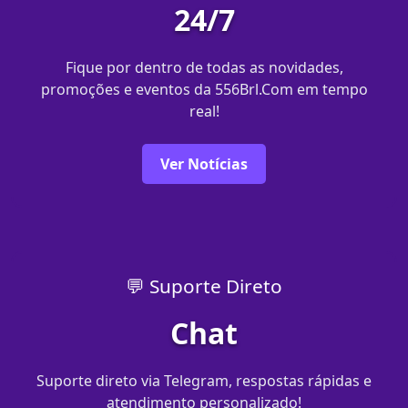
24/7
Fique por dentro de todas as novidades,
promoções e eventos da 556Brl.Com em tempo
real!
Ver Notícias
💬 Suporte Direto
Chat
Suporte direto via Telegram, respostas rápidas e
atendimento personalizado!