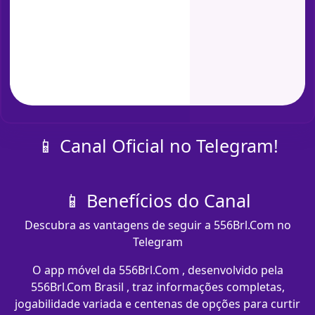
📱 Canal Oficial no Telegram!
📱 Benefícios do Canal
Descubra as vantagens de seguir a 556Brl.Com no
Telegram
O app móvel da 556Brl.Com , desenvolvido pela
556Brl.Com Brasil , traz informações completas,
jogabilidade variada e centenas de opções para curtir