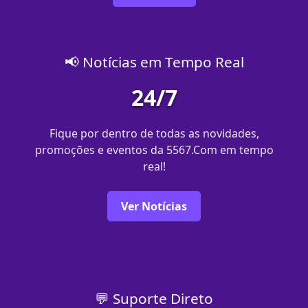
📢 Notícias em Tempo Real
24/7
Fique por dentro de todas as novidades,
promoções e eventos da 5567.Com em tempo
real!
Ver Notícias
💬 Suporte Direto