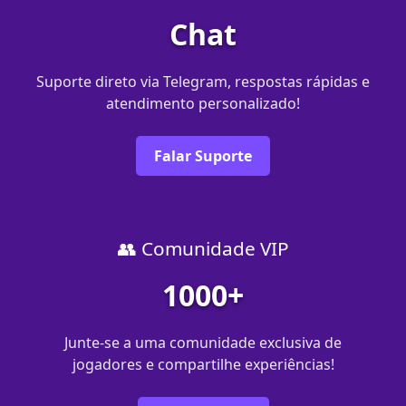
Chat
Suporte direto via Telegram, respostas rápidas e
atendimento personalizado!
Falar Suporte
👥 Comunidade VIP
1000+
Junte-se a uma comunidade exclusiva de
jogadores e compartilhe experiências!