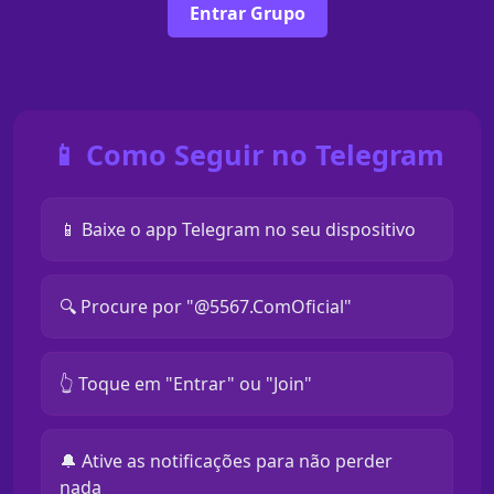
Entrar Grupo
📱 Como Seguir no Telegram
📱 Baixe o app Telegram no seu dispositivo
🔍 Procure por "@5567.ComOficial"
👆 Toque em "Entrar" ou "Join"
🔔 Ative as notificações para não perder
nada