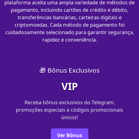
plataforma aceita uma ampla variedade de métodos de
pagamento, incluindo cartões de crédito e débito,
transferências bancárias, carteiras digitais e
criptomoedas. Cada método de pagamento foi
cuidadosamente selecionado para garantir segurança,
rapidez e conveniência.
🎁 Bônus Exclusivos
VIP
Receba bônus exclusivos do Telegram,
promoções especiais e códigos promocionais
únicos!
Ver Bônus