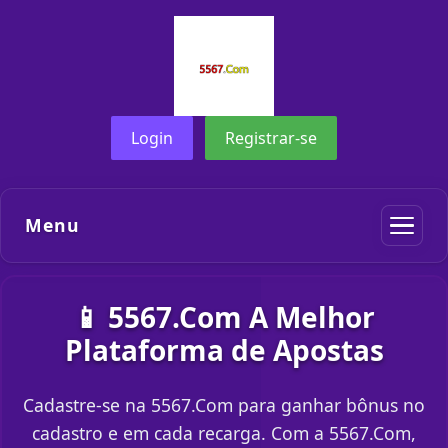
Login
Registrar-se
Menu
📱 5567.Com A Melhor
Plataforma de Apostas
Cadastre-se na 5567.Com para ganhar bônus no
cadastro e em cada recarga. Com a 5567.Com,