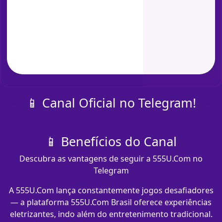
📱 Canal Oficial no Telegram!
📱 Benefícios do Canal
Descubra as vantagens de seguir a 555U.Com no
Telegram
A 555U.Com lança constantemente jogos desafiadores
— a plataforma 555U.Com Brasil oferece experiências
eletrizantes, indo além do entretenimento tradicional.