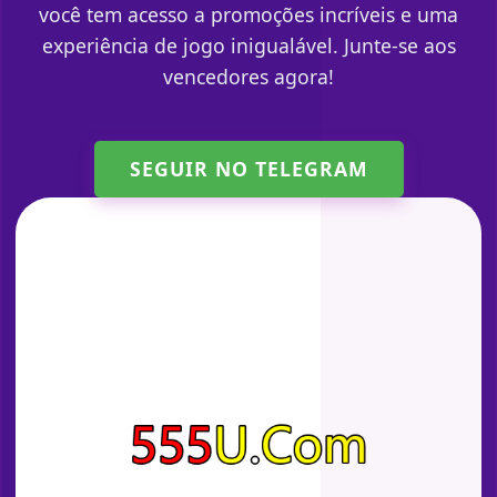
você tem acesso a promoções incríveis e uma
experiência de jogo inigualável. Junte-se aos
vencedores agora!
SEGUIR NO TELEGRAM