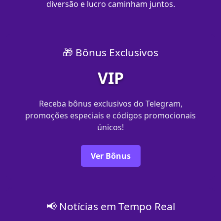
diversão e lucro caminham juntos.
🎁 Bônus Exclusivos
VIP
Receba bônus exclusivos do Telegram,
promoções especiais e códigos promocionais
únicos!
Ver Bônus
📢 Notícias em Tempo Real