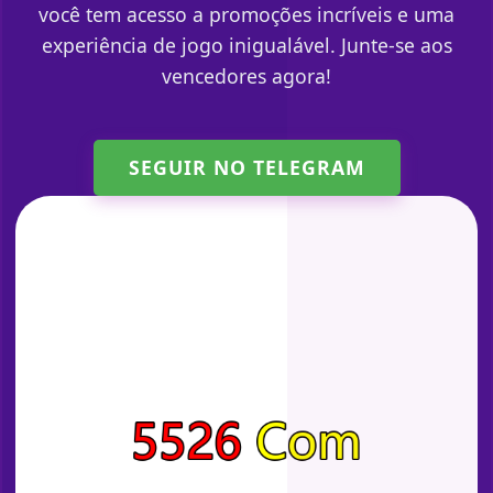
você tem acesso a promoções incríveis e uma
experiência de jogo inigualável. Junte-se aos
vencedores agora!
SEGUIR NO TELEGRAM