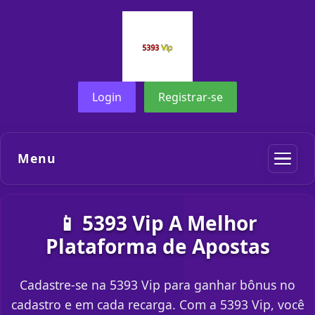
Login
Registrar-se
Menu
📱 5393 Vip A Melhor
Plataforma de Apostas
Cadastre-se na 5393 Vip para ganhar bônus no
cadastro e em cada recarga. Com a 5393 Vip, você