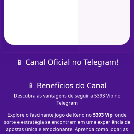
📱 Canal Oficial no Telegram!
📱 Benefícios do Canal
Descubra as vantagens de seguir a 5393 Vip no
Telegram
Explore o fascinante jogo de Keno no
5393 Vip
, onde
sorte e estratégia se encontram em uma experiência de
apostas única e emocionante. Aprenda como jogar, as