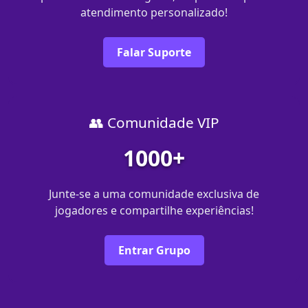
atendimento personalizado!
Falar Suporte
👥 Comunidade VIP
1000+
Junte-se a uma comunidade exclusiva de
jogadores e compartilhe experiências!
Entrar Grupo