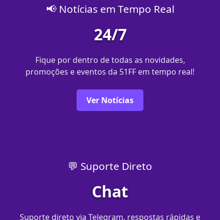
📢 Notícias em Tempo Real
24/7
Fique por dentro de todas as novidades,
promoções e eventos da 51FF em tempo real!
Ver Notícias
💬 Suporte Direto
Chat
Suporte direto via Telegram, respostas rápidas e