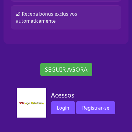
🎁 Receba bônus exclusivos
automaticamente
SEGUIR AGORA
Acessos
Login
Registrar-se