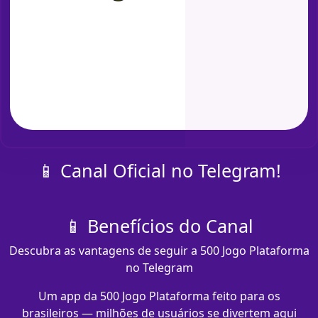
📱 Canal Oficial no Telegram!
📱 Benefícios do Canal
Descubra as vantagens de seguir a 500 Jogo Plataforma
no Telegram
Um app da 500 Jogo Plataforma feito para os
brasileiros — milhões de usuários se divertem aqui