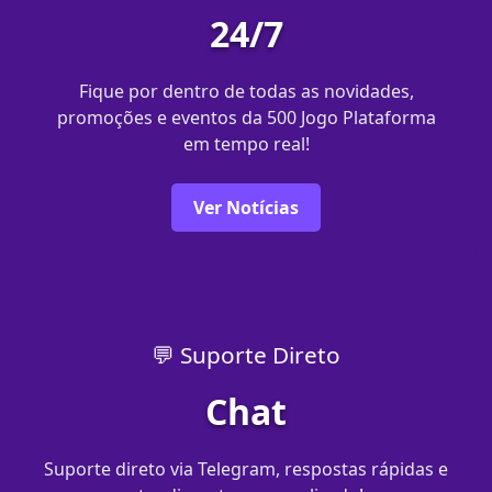
24/7
Fique por dentro de todas as novidades,
promoções e eventos da 500 Jogo Plataforma
em tempo real!
Ver Notícias
💬 Suporte Direto
Chat
Suporte direto via Telegram, respostas rápidas e