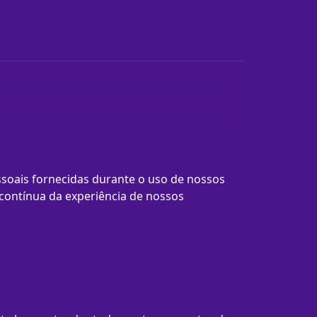
ssoais fornecidas durante o uso de nossos
 contínua da experiência de nossos