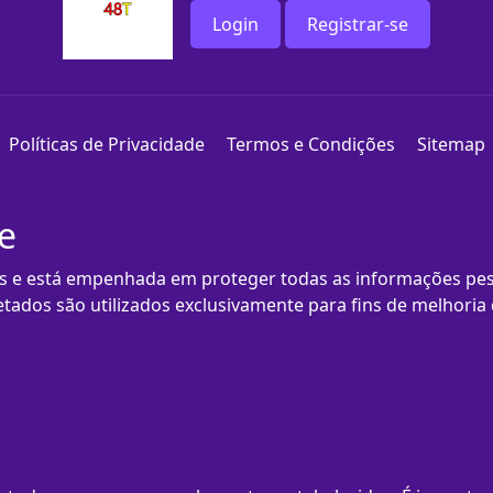
Login
Registrar-se
Políticas de Privacidade
Termos e Condições
Sitemap
de
ios e está empenhada em proteger todas as informações pe
tados são utilizados exclusivamente para fins de melhoria