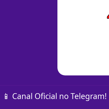
📱 Canal Oficial no Telegram!