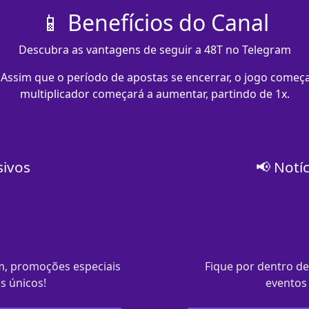
📱 Benefícios do Canal
Descubra as vantagens de seguir a 48T no Telegram
ssim que o período de apostas se encerrar, o jogo começa.
multiplicador começará a aumentar, partindo de 1x.
sivos
📢 Notí
m, promoções especiais
Fique por dentro d
s únicos!
eventos