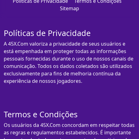
Políticas de Privacidade
Termos e Condições
Sitemap
Políticas de Privacidade
A 45X.Com valoriza a privacidade de seus usuários e
está empenhada em proteger todas as informações
pessoais fornecidas durante o uso de nossos canais de
comunicação. Todos os dados coletados são utilizados
exclusivamente para fins de melhoria contínua da
experiência de nossos jogadores.
Termos e Condições
Os usuários da 45X.Com concordam em respeitar todas
as regras e regulamentos estabelecidos. É importante