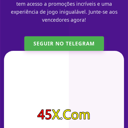
tem acesso a promoções incríveis e uma
experiência de jogo inigualável. Junte-se aos
vencedores agora!
SEGUIR NO TELEGRAM