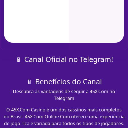
📱 Canal Oficial no Telegram!
📱 Benefícios do Canal
Descubra as vantagens de seguir a 45X.Com no
Telegram
O 45X.Com Casino é um dos cassinos mais completos
do Brasil. 45X.Com Online Com oferece uma experiência
de jogo rica e variada para todos os tipos de jogadores.