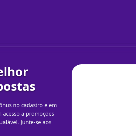
elhor
postas
ônus no cadastro e em
m acesso a promoções
ualável. Junte-se aos