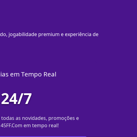
do, jogabilidade premium e experiência de
cias em Tempo Real
24/7
e todas as novidades, promoções e
 45FF.Com em tempo real!