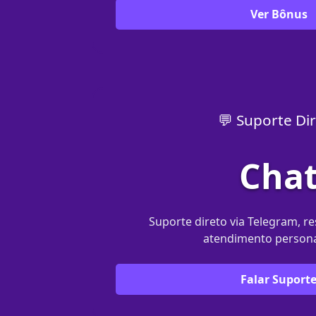
Ver Bônus
💬 Suporte Di
Cha
Suporte direto via Telegram, r
atendimento persona
Falar Suport