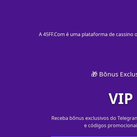
A 45FF.Com é uma plataforma de cassino o
🎁 Bônus Exclu
VIP
Receba bônus exclusivos do Telegra
e códigos promocionai