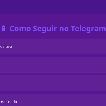
📱 Como Seguir no Telegram
ositivo
erder nada