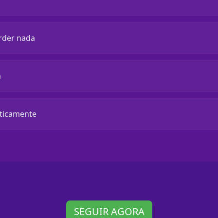
erder nada
a
aticamente
SEGUIR AGORA