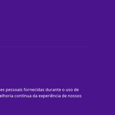
es pessoais fornecidas durante o uso de
elhoria contínua da experiência de nossos