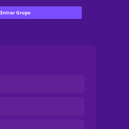
Entrar Grupo