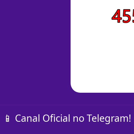
📱 Canal Oficial no Telegram!