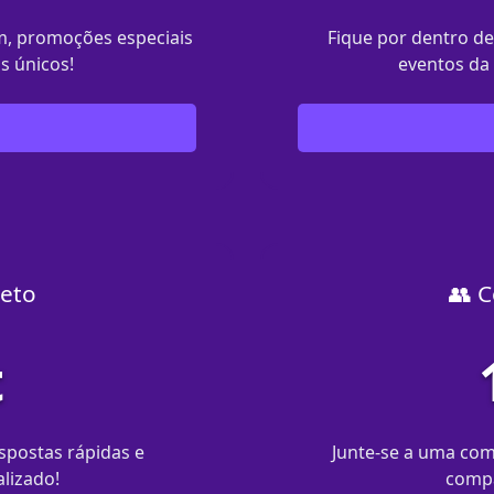
m, promoções especiais
Fique por dentro d
s únicos!
eventos da
reto
👥 
t
espostas rápidas e
Junte-se a uma com
lizado!
compa