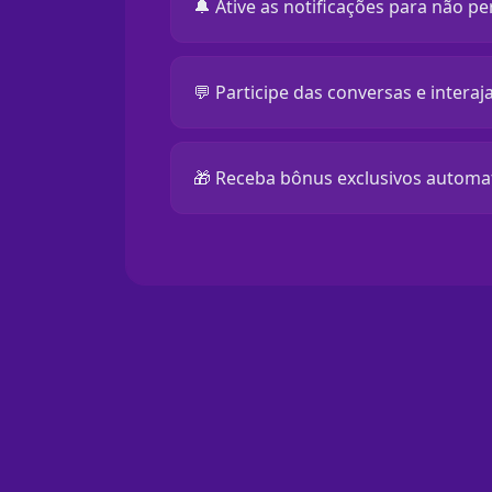
🔔 Ative as notificações para não p
💬 Participe das conversas e interaj
🎁 Receba bônus exclusivos autom