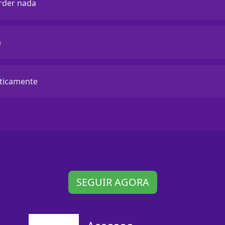
erder nada
a
aticamente
SEGUIR AGORA