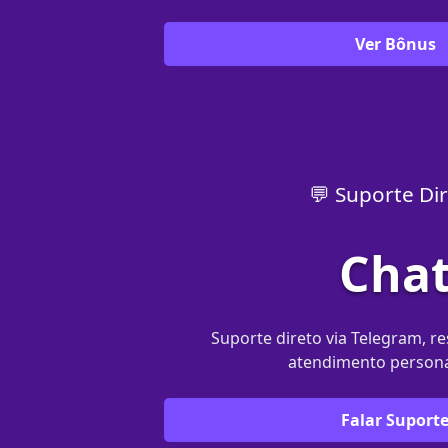
Ver Bônus
💬 Suporte Di
Cha
Suporte direto via Telegram, r
atendimento persona
Falar Suport