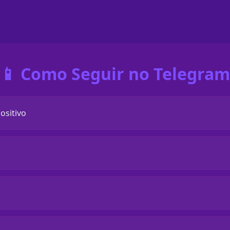
📱 Como Seguir no Telegram
ositivo