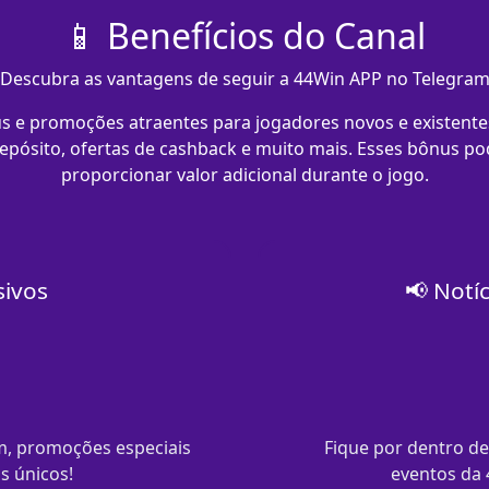
📱 Benefícios do Canal
Descubra as vantagens de seguir a 44Win APP no Telegra
s e promoções atraentes para jogadores novos e existente
 depósito, ofertas de cashback e muito mais. Esses bônus 
proporcionar valor adicional durante o jogo.
sivos
📢 Notí
m, promoções especiais
Fique por dentro d
s únicos!
eventos da 