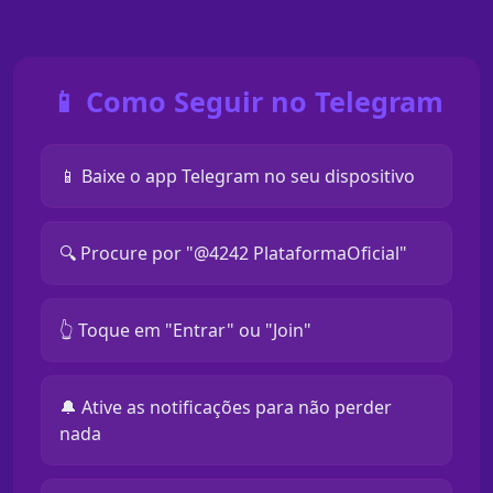
📱 Como Seguir no Telegram
📱 Baixe o app Telegram no seu dispositivo
🔍 Procure por "@4242 PlataformaOficial"
👆 Toque em "Entrar" ou "Join"
🔔 Ative as notificações para não perder
nada