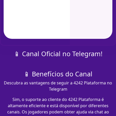
📱 Canal Oficial no Telegram!
📱 Benefícios do Canal
Descubra as vantagens de seguir a 4242 Plataforma no
Telegram
Sim, o suporte ao cliente do 4242 Plataforma é
altamente eficiente e está disponível por diferentes
canais. Os jogadores podem obter ajuda via chat ao