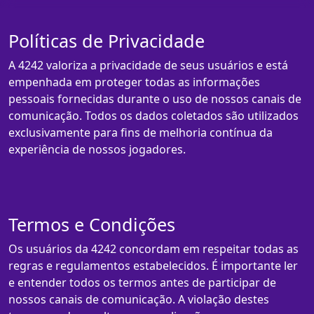
Políticas de Privacidade
A 4242 valoriza a privacidade de seus usuários e está
empenhada em proteger todas as informações
pessoais fornecidas durante o uso de nossos canais de
comunicação. Todos os dados coletados são utilizados
exclusivamente para fins de melhoria contínua da
experiência de nossos jogadores.
Termos e Condições
Os usuários da 4242 concordam em respeitar todas as
regras e regulamentos estabelecidos. É importante ler
e entender todos os termos antes de participar de
nossos canais de comunicação. A violação destes