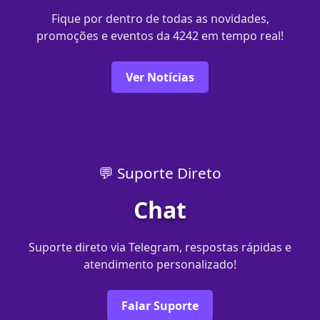
Fique por dentro de todas as novidades,
promoções e eventos da 4242 em tempo real!
Ver Notícias
💬 Suporte Direto
Chat
Suporte direto via Telegram, respostas rápidas e
atendimento personalizado!
Falar Suporte