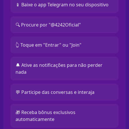
📱 Baixe o app Telegram no seu dispositivo
🔍 Procure por "@4242Oficial"
👆 Toque em "Entrar" ou "Join"
🔔 Ative as notificações para não perder
nada
💬 Participe das conversas e interaja
🎁 Receba bônus exclusivos
automaticamente