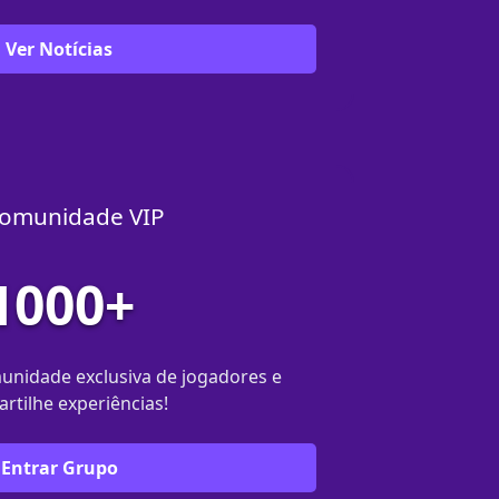
Ver Notícias
Comunidade VIP
1000+
unidade exclusiva de jogadores e
rtilhe experiências!
Entrar Grupo