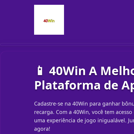
📱 40Win A Melh
Plataforma de A
Cadastre-se na 40Win para ganhar bônu
recarga. Com a 40Win, você tem acesso 
uma experiência de jogo inigualável. J
agora!