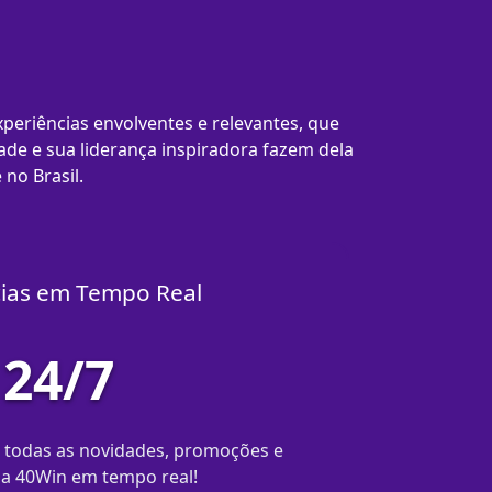
periências envolventes e relevantes, que
ade e sua liderança inspiradora fazem dela
no Brasil.
cias em Tempo Real
24/7
e todas as novidades, promoções e
a 40Win em tempo real!