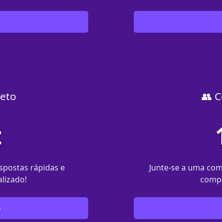
reto
👥 
t
espostas rápidas e
Junte-se a uma com
lizado!
compa
e