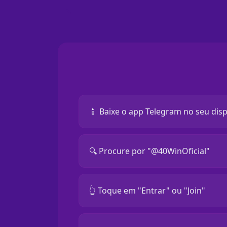
📱 Baixe o app Telegram no seu disp
🔍 Procure por "@40WinOficial"
👆 Toque em "Entrar" ou "Join"