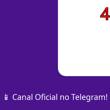
📱 Canal Oficial no Telegram!