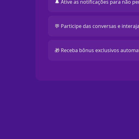
🔔 Ative as notificações para não p
💬 Participe das conversas e interaj
🎁 Receba bônus exclusivos autom