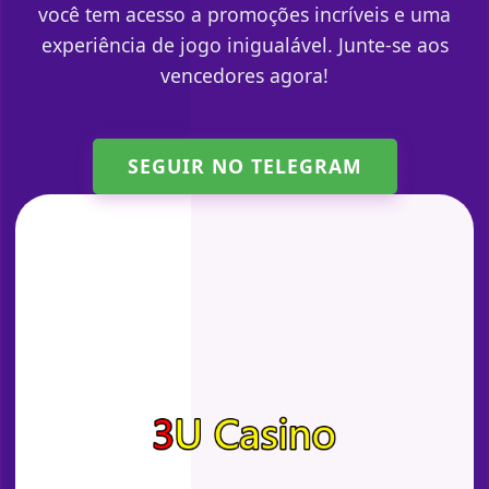
você tem acesso a promoções incríveis e uma
experiência de jogo inigualável. Junte-se aos
vencedores agora!
SEGUIR NO TELEGRAM