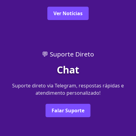
Ver Notícias
💬 Suporte Direto
Chat
Suporte direto via Telegram, respostas rápidas e
atendimento personalizado!
Falar Suporte