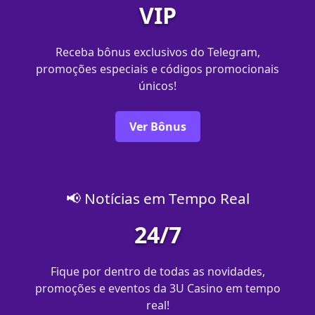
VIP
Receba bônus exclusivos do Telegram,
promoções especiais e códigos promocionais
únicos!
Ver Bônus
📢 Notícias em Tempo Real
24/7
Fique por dentro de todas as novidades,
promoções e eventos da 3U Casino em tempo
real!