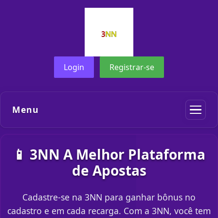
Login
Registrar-se
Menu
📱 3NN A Melhor Plataforma
de Apostas
Cadastre-se na 3NN para ganhar bônus no
cadastro e em cada recarga. Com a 3NN, você tem