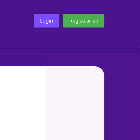
Login
Registrar-se