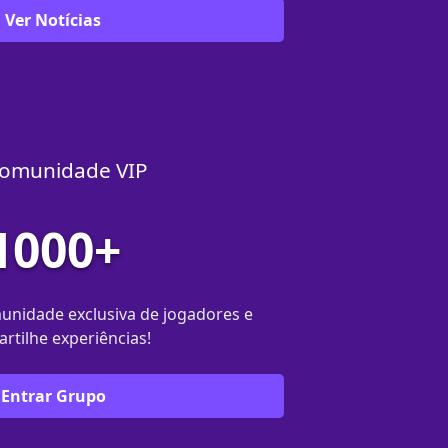
Ver Notícias
Comunidade VIP
1000+
unidade exclusiva de jogadores e
rtilhe experiências!
Entrar Grupo