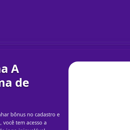
ma A
ma de
nhar bônus no cadastro e
, você tem acesso a