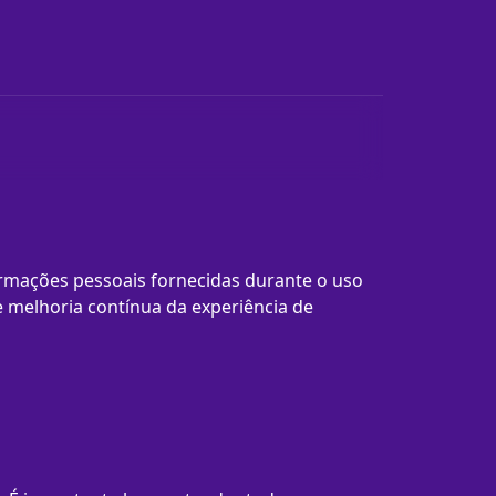
ormações pessoais fornecidas durante o uso
e melhoria contínua da experiência de