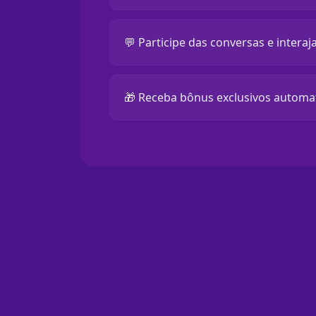
💬 Participe das conversas e interaj
🎁 Receba bônus exclusivos autom