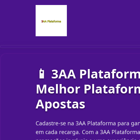
📱 3AA Platafor
Melhor Platafor
Apostas
Cadastre-se na 3AA Plataforma para ga
em cada recarga. Com a 3AA Plataforma