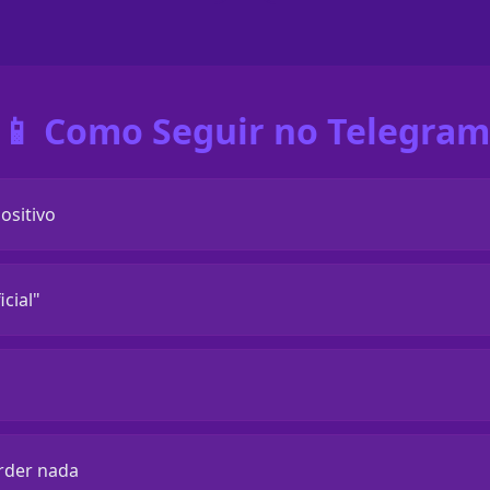
📱 Como Seguir no Telegram
ositivo
cial"
erder nada