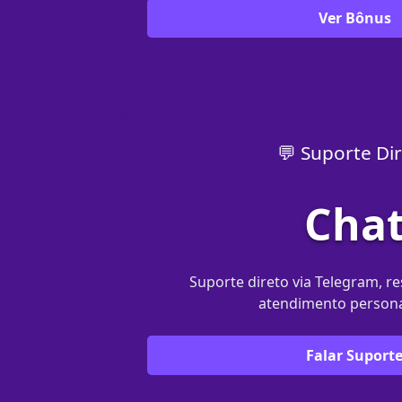
Ver Bônus
💬 Suporte Di
Cha
Suporte direto via Telegram, r
atendimento persona
Falar Suport