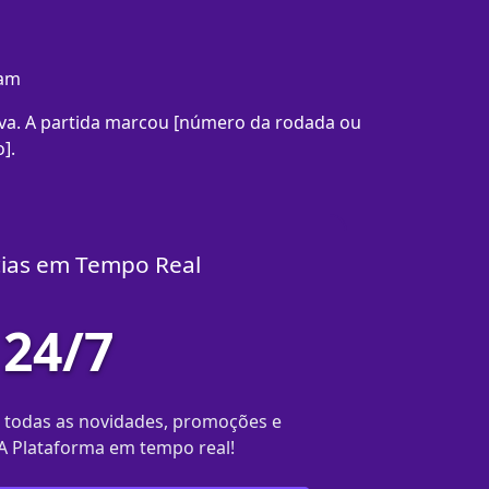
ram
iva. A partida marcou [número da rodada ou
].
cias em Tempo Real
24/7
e todas as novidades, promoções e
A Plataforma em tempo real!