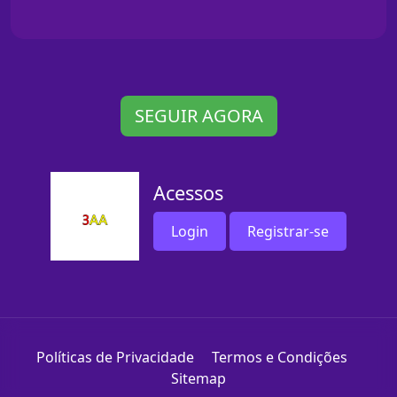
SEGUIR AGORA
Acessos
Login
Registrar-se
Políticas de Privacidade
Termos e Condições
Sitemap