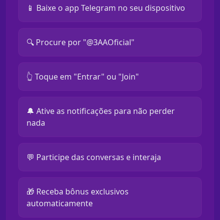
📱 Baixe o app Telegram no seu dispositivo
🔍 Procure por "@3AAOficial"
👆 Toque em "Entrar" ou "Join"
🔔 Ative as notificações para não perder
nada
💬 Participe das conversas e interaja
🎁 Receba bônus exclusivos
automaticamente