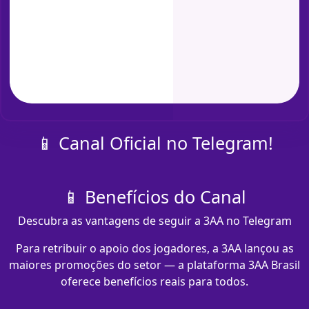
📱 Canal Oficial no Telegram!
📱 Benefícios do Canal
Descubra as vantagens de seguir a 3AA no Telegram
Para retribuir o apoio dos jogadores, a 3AA lançou as
maiores promoções do setor — a plataforma 3AA Brasil
oferece benefícios reais para todos.