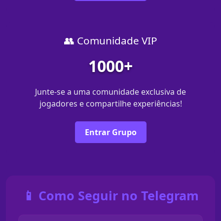
👥 Comunidade VIP
1000+
Junte-se a uma comunidade exclusiva de
jogadores e compartilhe experiências!
Entrar Grupo
📱 Como Seguir no Telegram