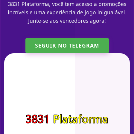
3831 Plataforma, você tem acesso a promoções
incríveis e uma experiência de jogo inigualável.
Junte-se aos vencedores agora!
SEGUIR NO TELEGRAM