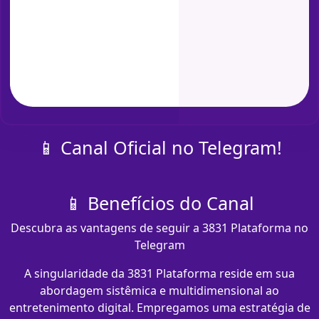
📱 Canal Oficial no Telegram!
📱 Benefícios do Canal
Descubra as vantagens de seguir a 3831 Plataforma no
Telegram
A singularidade da 3831 Plataforma reside em sua
abordagem sistêmica e multidimensional ao
entretenimento digital. Empregamos uma estratégia de