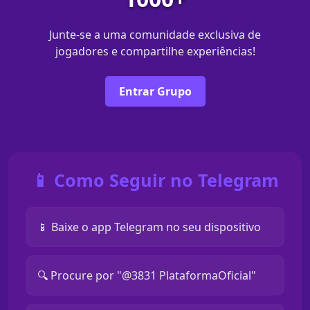
Junte-se a uma comunidade exclusiva de
jogadores e compartilhe experiências!
Entrar Grupo
📱 Como Seguir no Telegram
📱 Baixe o app Telegram no seu dispositivo
🔍 Procure por "@3831 PlataformaOficial"