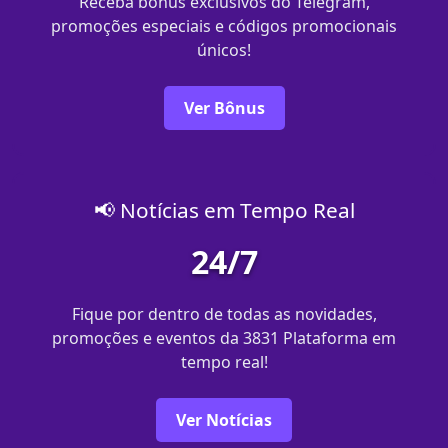
Receba bônus exclusivos do Telegram,
promoções especiais e códigos promocionais
únicos!
Ver Bônus
📢 Notícias em Tempo Real
24/7
Fique por dentro de todas as novidades,
promoções e eventos da 3831 Plataforma em
tempo real!
Ver Notícias