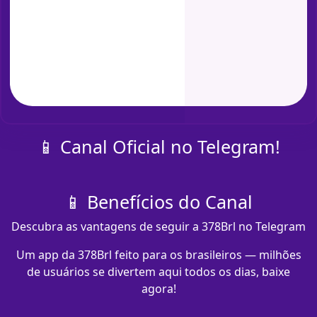
📱 Canal Oficial no Telegram!
📱 Benefícios do Canal
Descubra as vantagens de seguir a 378Brl no Telegram
Um app da 378Brl feito para os brasileiros — milhões
de usuários se divertem aqui todos os dias, baixe
agora!