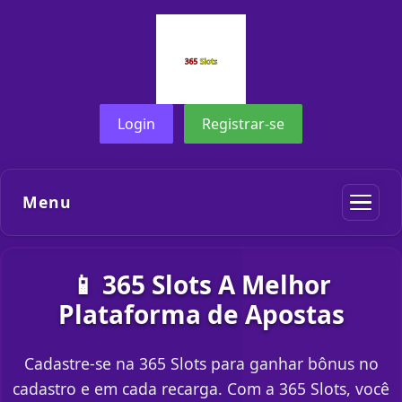
Login
Registrar-se
Menu
📱 365 Slots A Melhor
Plataforma de Apostas
Cadastre-se na 365 Slots para ganhar bônus no
cadastro e em cada recarga. Com a 365 Slots, você