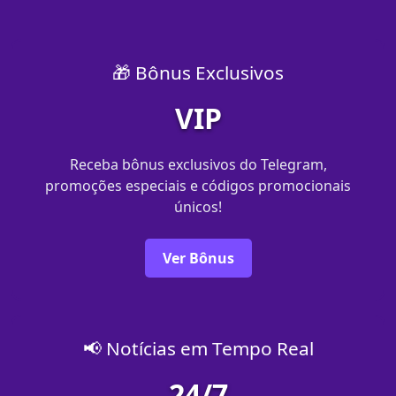
🎁 Bônus Exclusivos
VIP
Receba bônus exclusivos do Telegram,
promoções especiais e códigos promocionais
únicos!
Ver Bônus
📢 Notícias em Tempo Real
24/7