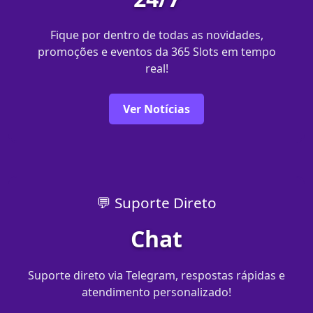
Fique por dentro de todas as novidades,
promoções e eventos da 365 Slots em tempo
real!
Ver Notícias
💬 Suporte Direto
Chat
Suporte direto via Telegram, respostas rápidas e
atendimento personalizado!