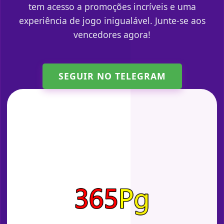
tem acesso a promoções incríveis e uma
experiência de jogo inigualável. Junte-se aos
vencedores agora!
SEGUIR NO TELEGRAM