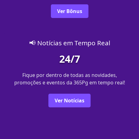
Ver Bônus
📢 Notícias em Tempo Real
24/7
Fique por dentro de todas as novidades,
promoções e eventos da 365Pg em tempo real!
Ver Notícias