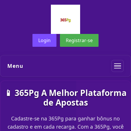
Login
Registrar-se
Menu
📱 365Pg A Melhor Plataforma
de Apostas
Cadastre-se na 365Pg para ganhar bônus no
cadastro e em cada recarga. Com a 365Pg, você