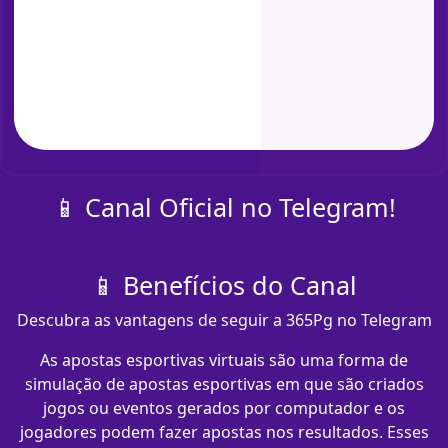
📱 Canal Oficial no Telegram!
📱 Benefícios do Canal
Descubra as vantagens de seguir a 365Pg no Telegram
As apostas esportivas virtuais são uma forma de
simulação de apostas esportivas em que são criados
jogos ou eventos gerados por computador e os
jogadores podem fazer apostas nos resultados. Esses