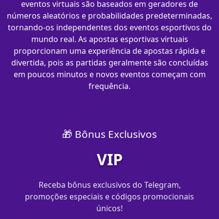
eventos virtuais são baseados em geradores de
números aleatórios e probabilidades predeterminadas,
tornando-os independentes dos eventos esportivos do
mundo real. As apostas esportivas virtuais
proporcionam uma experiência de apostas rápida e
divertida, pois as partidas geralmente são concluídas
em poucos minutos e novos eventos começam com
frequência.
🎁 Bônus Exclusivos
VIP
Receba bônus exclusivos do Telegram,
promoções especiais e códigos promocionais
únicos!