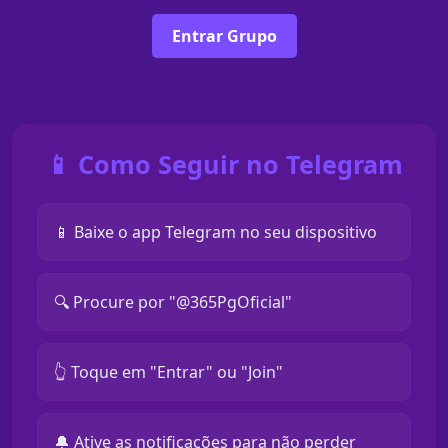
Entrar Grupo
📱 Como Seguir no Telegram
📱 Baixe o app Telegram no seu dispositivo
🔍 Procure por "@365PgOficial"
👆 Toque em "Entrar" ou "Join"
🔔 Ative as notificações para não perder